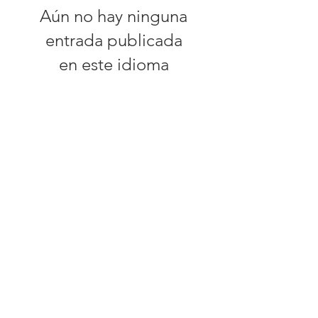
Aún no hay ninguna
entrada publicada
en este idioma
Una vez que se publiquen
entradas, las verás aquí.
Archivo
No hay entradas todavía.
Buscar por etiquetas
No hay etiquetas aún.
Siga